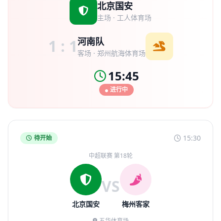
北京国安
主场 · 工人体育场
河南队
1 : 1
客场 · 郑州航海体育场
15:45
进行中
15:30
待开始
中超联赛 第18轮
VS
北京国安
梅州客家
五华体育场